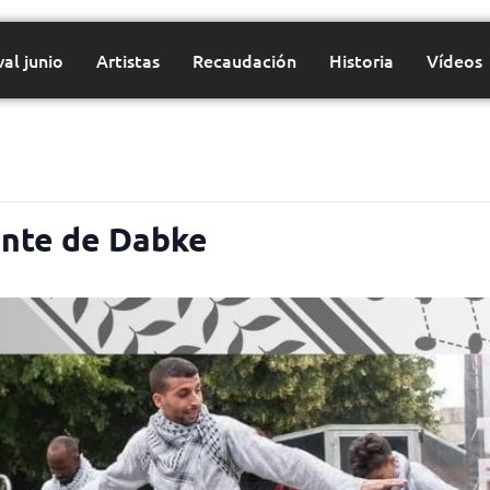
val junio
Artistas
Recaudación
Historia
Vídeos
ante de Dabke