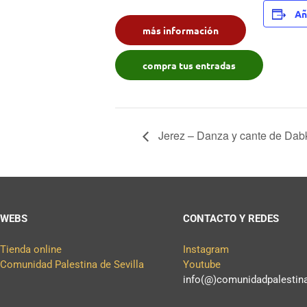
Añ
más información
compra tus entradas
Jerez – Danza y cante de Dab
WEBS
CONTACTO Y REDES
Tienda online
Instagram
Comunidad Palestina de Sevilla
Youtube
info(@)comunidadpalestina